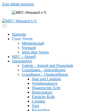
Zum Inhalt springen
Wir fliegen aus Leidenschaft
MFC-Wunstorf e.V.
Startseite
Unser Verein
Mitgliedschaft
Vorstand
Infos über Verein
MFC – Aktuell
Jugendarbeit
Galerie – Jugend und Flugschule
Grundlagen – Indoorfliegen
Grundlagen – Outdoorfliegen
Start und Landung
Verfahrenskurve
Waagerechte Acht
Dreieckskurs
Einfache Rolle
Looping
Turn
Rückenflug